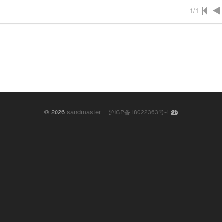
1/1
© 2026
sandmaster
沪ICP备18022363号-4