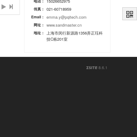
电话：
15026652975
传真：
021-60718959
Email：
emma.y@pqitech.com
网址：
www.sandmaster.cn
地址：
上海市闵行新源路1356弄正珏科
技C栋201室
8.6.1
ZSITE